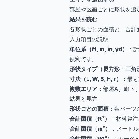
部屋や区画ごとに形状を追
結果を読む
各形状ごとの面積と、合計面積
入力項目の説明
単位系（ft, m, in, yd）
：計
便利です。
形状タイプ（長方形・三角
寸法（L, W, B, H, r）
：最も重
複数エリア
：部屋A、廊下
結果と見方
形状ごとの面積
：各パーツの
合計面積（ft²）
：材料発注
合計面積（m²）
：メートル
合計面積（yd²）
：カーペ