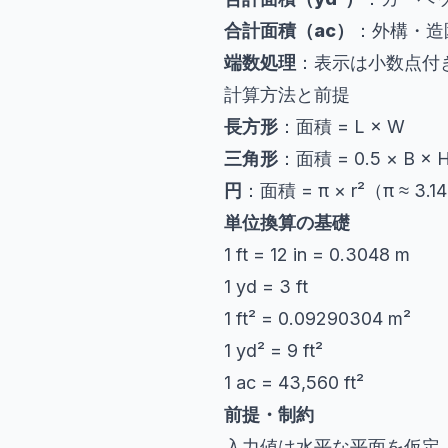
合計面積（ac）
：外構・造
端数処理
：表示は小数点付
計算方法と前提
長方形
：面積 = L × W
三角形
：面積 = 0.5 × B
円
：面積 = π × r²（π ≈ 3.1
単位換算の基礎
1 ft = 12 in = 0.3048 m
1 yd = 3 ft
1 ft² = 0.09290304 m²
1 yd² = 9 ft²
1 ac = 43,560 ft²
前提・制約
入力値は水平な平面を仮定