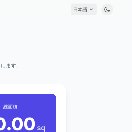
Toggle da
日本語
Open language menu
算します。
総面積
0.00
sq