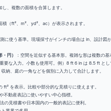
加し、複数の面積を合算します。
（ft²、m²、yd²、ac）が表示されます。
測に使う基準。現場採寸がインチの場合は in、設計図が
形・円）
：空間を近似する基本形。複雑な形は複数の基
要な入力。小数も使用可。例）8 ft 6 in は 8.5 ft 
、収納、庭の一角などを個別に入力して合計します。
 ft² を表示。比較や部分的な見積りに使えます。
や不動産表記に使いやすい中心指標。
法の見積書や日本国内の一般的表記に便利。
ット業界で多用。