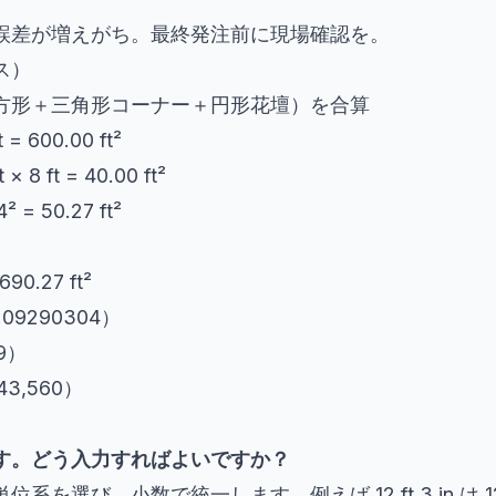
誤差が増えがち。最終発注前に現場確認を。
ス）
方形＋三角形コーナー＋円形花壇）を合算
 600.00 ft²
8 ft = 40.00 ft²
= 50.27 ft²
690.27 ft²
 0.09290304）
 9）
÷ 43,560）
す。どう入力すればよいですか？
選び、小数で統一します。例えば 12 ft 3 in は 12.2