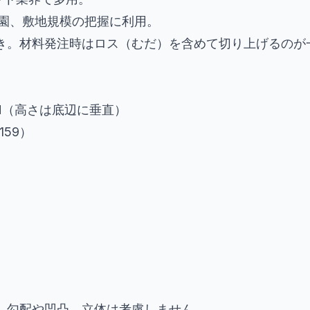
園、敷地規模の把握に利用。
き。材料発注時はロス（むだ）を含めて切り上げるのが
 × H（高さは底辺に垂直）
4159）
。勾配や凹凸、立体は考慮しません。