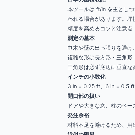
本ツールは ft/in を主としつ
われる場合があります。坪
精度を高めるコツと注意点
測定の基本
巾木や壁の出っ張りを避け
複雑な形は長方形・三角形
三角形は必ず底辺に垂直な
インチの小数化
3 in = 0.25 ft、6 in = 0.5
開口部の扱い
ドアや大きな窓、柱のベー
発注余裕
材料不足を避けるため、用途
近似の限界