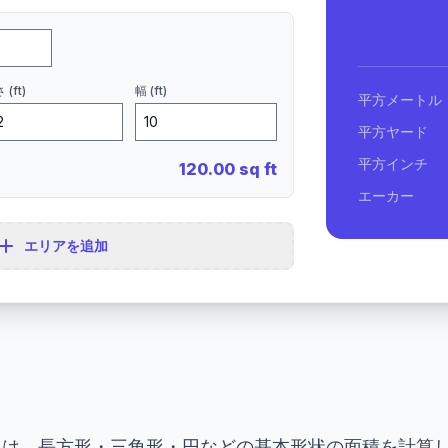
 (ft)
幅 (ft)
平方メートル
平方ヤード
平方インチ
120.00
sq ft
エーカー
エリアを追加
Calculator は、長方形・三角形・円などの基本形状の面積