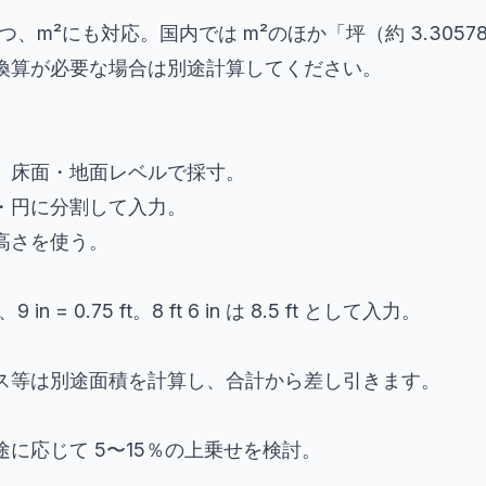
つ、m²にも対応。国内では m²のほか「坪（約 3.305785 m
換算が必要な場合は別途計算してください。
、床面・地面レベルで採寸。
・円に分割して入力。
高さを使う。
 ft、9 in = 0.75 ft。8 ft 6 in は 8.5 ft として入力。
ス等は別途面積を計算し、合計から差し引きます。
に応じて 5〜15％の上乗せを検討。