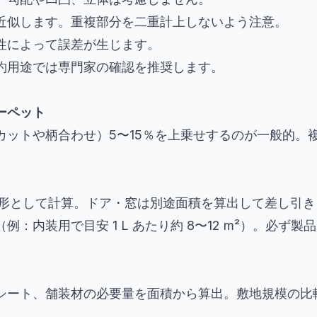
近似します。重複部分を二重計上しないよう注意。
性によって誤差が生じます。
約用途では専門家の確認を推奨します。
ーペット
カットや柄合わせ）5〜15％を上乗せするのが一般的。
長方形として計算。ドア・窓は別途面積を算出して差し引
：内装用で目安 1 L あたり約 8〜12 m²）。必ず
ート、舗装材の必要量を面積から算出。敷地規模の比較に