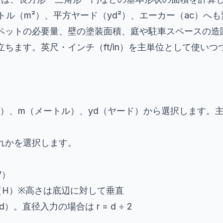
ートル（m²）、平方ヤード（yd²）、エーカー（ac）へ
ペットの必要量、壁の塗装面積、庭や駐車スペースの造
ちます。英尺・インチ（ft/in）を主単位として使い
チ）、m（メートル）、yd（ヤード）から選択します。主に 
れかを選択します。
W）
（H）※高さは底辺に対して垂直
。直径入力の場合は r = d ÷ 2