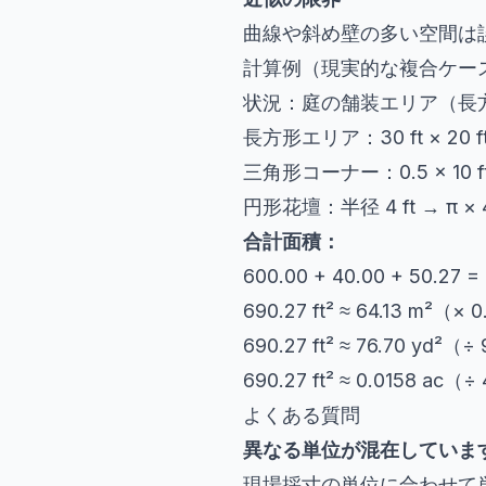
曲線や斜め壁の多い空間は
計算例（現実的な複合ケー
状況：庭の舗装エリア（長
長方形エリア：30 ft × 20 ft =
三角形コーナー：0.5 × 10 ft × 
円形花壇：半径 4 ft → π × 4² 
合計面積：
600.00 + 40.00 + 50.27 = 
690.27 ft² ≈ 64.13 m²（×
690.27 ft² ≈ 76.70 yd²（÷
690.27 ft² ≈ 0.0158 ac（
よくある質問
異なる単位が混在していま
現場採寸の単位に合わせて単位系を